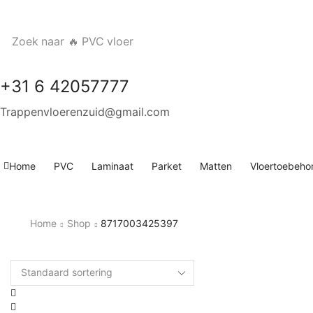
Zoek naar
🔥 PVC vloer
+31 6 42057777
Trappenvloerenzuid@gmail.com
Home
PVC
Laminaat
Parket
Matten
Vloertoebeho
Home
Shop
8717003425397