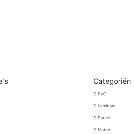
a's
Categoriën
PVC
Laminaat
Parket
Matten