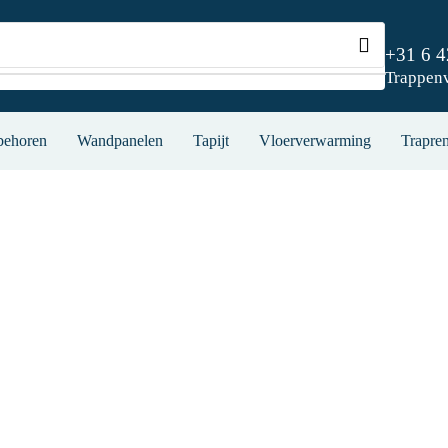
+31 6 
Trappen
behoren
Wandpanelen
Tapijt
Vloerverwarming
Trapren