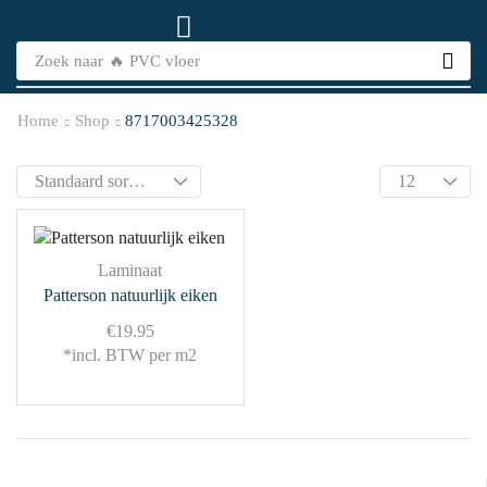
Zoek naar
🔥 PVC vloer
Home
Shop
8717003425328
Laminaat
Patterson natuurlijk eiken
€
19.95
*incl. BTW per m2