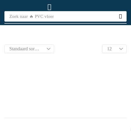
Zoek naar
🔥 PVC vloer