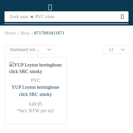
Zoek naar
🔥 PVC vloer
Home
Shop
8717003411871
PVC
YUP Leyton herringbone
click SRC smoky
€
49.95
*incl. BTW per m2