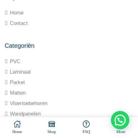
Home
Contact
Categoriën
PVC
Laminaat
Parket
Matten
Vloertoebehoren
Wandpanelen
© All rights reserved. Made by
Ramaekers-Consultancy
Home
Shop
FAQ
More