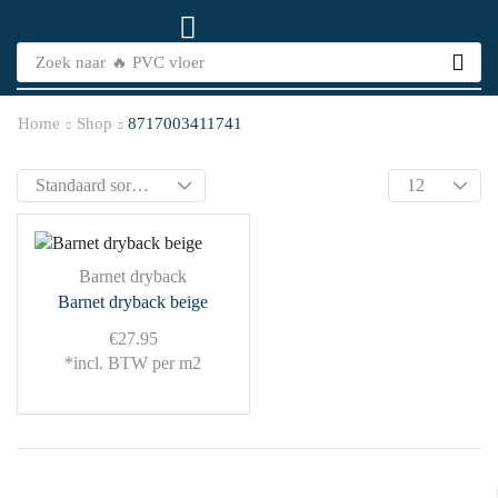
Zoek naar
🔥 PVC vloer
Home
Shop
8717003411741
Barnet dryback
Barnet dryback beige
€
27.95
*incl. BTW per m2