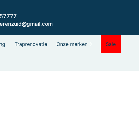
057777
oerenzuid@gmail.com
ng
Traprenovatie
Onze merken
Sale