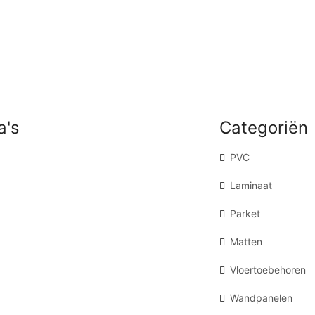
a's
Categoriën
PVC
Laminaat
Parket
Matten
Vloertoebehoren
Wandpanelen