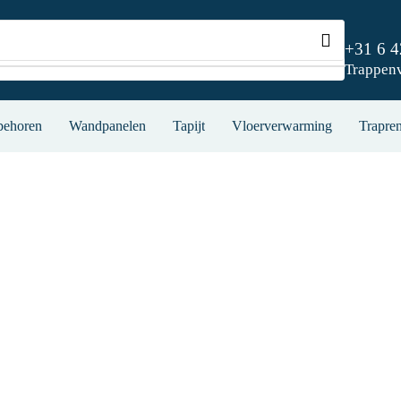
+31 6 
Trappen
behoren
Wandpanelen
Tapijt
Vloerverwarming
Trapren