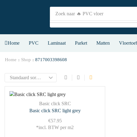
Zoek naar
🔥 PVC vloer
Home
PVC
Laminaat
Parket
Matten
Vloertoe
Home
Shop
8717003398608
Basic click SRC
Basic click SRC light grey
€
57.95
*incl. BTW per m2