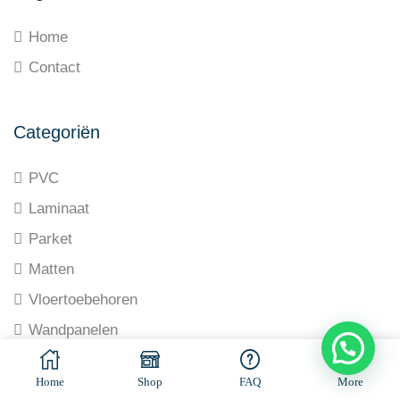
Home
Contact
Categoriën
PVC
Laminaat
Parket
Matten
Vloertoebehoren
Wandpanelen
© All rights reserved. Made by
Ramaekers-Consultancy
Home
Shop
FAQ
More