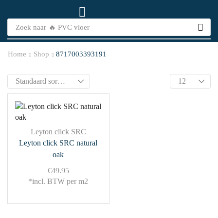
Zoek naar
🔥 PVC vloer
Home
Shop
8717003393191
Leyton click SRC
Leyton click SRC natural
oak
€
49.95
*incl. BTW per m2