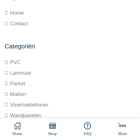
Home
Contact
Categoriën
PVC
Laminaat
Parket
Matten
Vloertoebehoren
Wandpanelen
© All rights reserved. Made by
Ramaekers-Consultancy
Home
Shop
FAQ
More