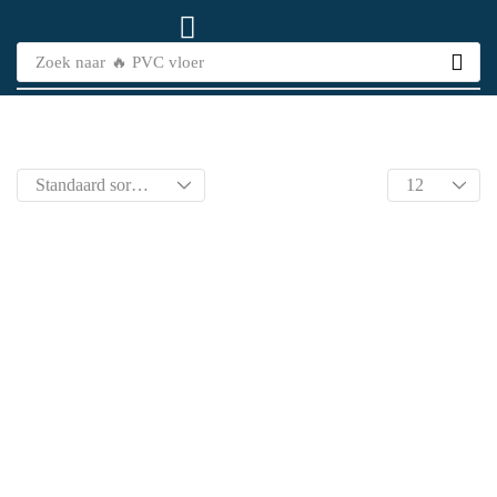
Zoek naar
🔥 PVC vloer