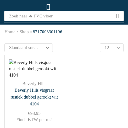
Zoek naar
🔥 PVC vloer
Home
Shop
8717003301196
Beverly Hills
Beverly Hills visgraat
rustiek dubbel gerookt wit
4104
€
93.95
*incl. BTW per m2