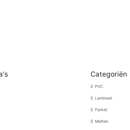
a's
Categoriën
PVC
Laminaat
Parket
Matten