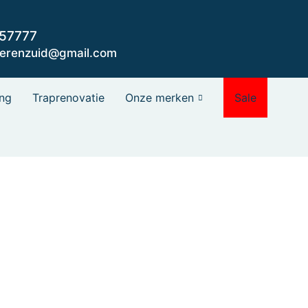
057777
oerenzuid@gmail.com
ng
Traprenovatie
Onze merken
Sale