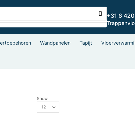
+31 6 42
Trappenvl
oertoebehoren
Wandpanelen
Tapijt
Vloerverwarmi
Show