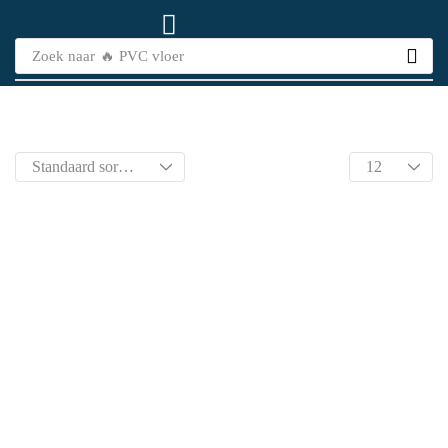
Zoek naar
🔥 PVC vloer