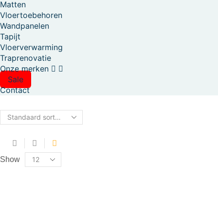
Matten
Vloertoebehoren
Wandpanelen
Tapijt
Vloerverwarming
Traprenovatie
Onze merken
Sale
Contact
2
3
4
columns
columns
columns
Products
grid
grid
grid
Show
per
page