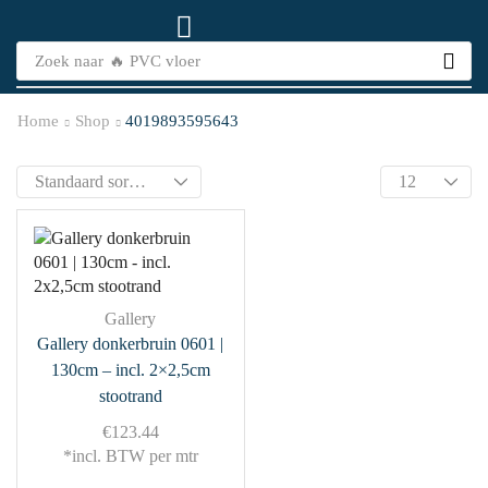
Zoek naar
🔥 PVC vloer
Home
Shop
4019893595643
Gallery
Gallery donkerbruin 0601 |
130cm – incl. 2×2,5cm
stootrand
€
123.44
*incl. BTW per mtr