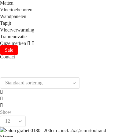
Matten
Vloertoebehoren
Wandpanelen
Tapijt
Vloerverwarming
Traprenovatie
Onze merken
Sale
Contact
2
columns
3
grid
columns
4
Show
grid
columns
Products
grid
per
page