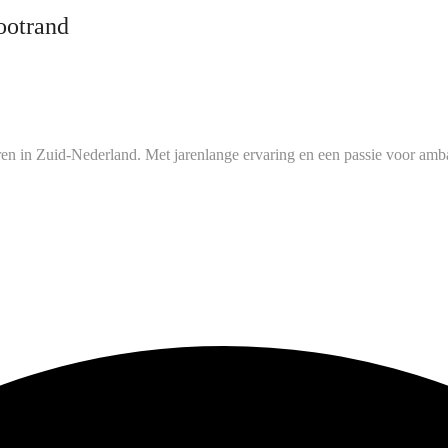
ootrand
ren in Zuid-Nederland. Met jarenlange ervaring en een passie voor amba