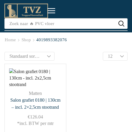
Zoek naar
🔥 PVC vloer
Home
Shop
4019893382076
Matten
Salon grafiet 0180 | 130cm
– incl. 2×2,5cm stootrand
€
126.04
*incl. BTW per mtr