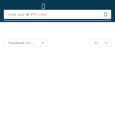
Zoek naar
🔥 PVC vloer