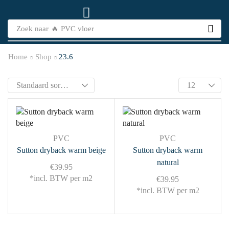
Zoek naar
🔥 PVC vloer
Home
Shop
23.6
PVC
PVC
Sutton dryback warm beige
Sutton dryback warm
natural
€
39.95
*incl. BTW per m2
€
39.95
*incl. BTW per m2