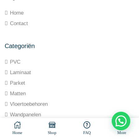
Home
Contact
Categoriën
PVC
Laminaat
Parket
Matten
Vloertoebehoren
Wandpanelen
© All rights reserved. Made by
Ramaekers-Consultancy
Home
Shop
FAQ
More