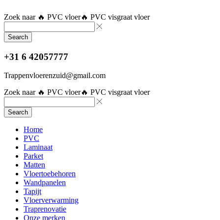
Zoek naar
🔥 PVC vloer
🔥 PVC visgraat vloer
Search
+31 6 42057777
Trappenvloerenzuid@gmail.com
Zoek naar
🔥 PVC vloer
🔥 PVC visgraat vloer
Search
Home
PVC
Laminaat
Parket
Matten
Vloertoebehoren
Wandpanelen
Tapijt
Vloerverwarming
Traprenovatie
Onze merken