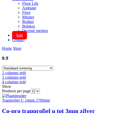
Floor Life
Ambiant
Floer
Meister
Bodiax
Belakos
Overige merken
Sale
Contact
Home
Shop
0.9
2 columns grid
3 columns grid
4 columns grid
Show
Products per page
Trapprofiel U 14mm 2700mm
Co-pro trapprofiel u tot 3mm zilver