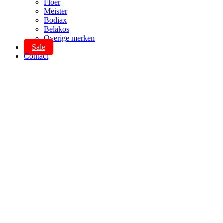
Floer
Meister
Bodiax
Belakos
Overige merken
Sale
Contact