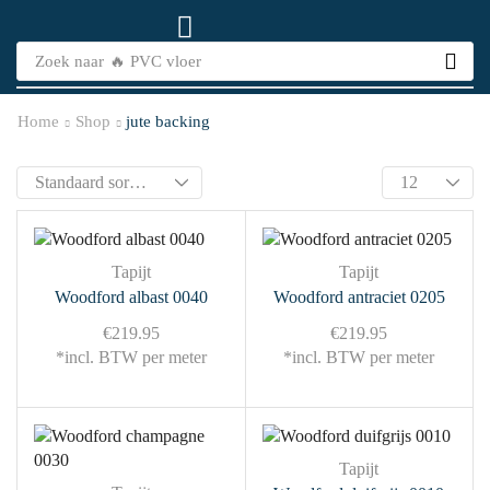
Zoek naar
🔥 PVC vloer
Home
Shop
jute backing
Tapijt
Tapijt
Woodford albast 0040
Woodford antraciet 0205
€
219.95
€
219.95
*incl. BTW per meter
*incl. BTW per meter
Tapijt